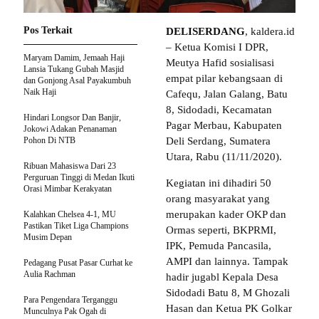
Pos Terkait
DELISERDANG
, kaldera.id
– Ketua Komisi I DPR,
Maryam Damim, Jemaah Haji
Meutya Hafid sosialisasi
Lansia Tukang Gubah Masjid
empat pilar kebangsaan di
dan Gonjong Asal Payakumbuh
Naik Haji
Cafequ, Jalan Galang, Batu
8, Sidodadi, Kecamatan
Hindari Longsor Dan Banjir,
Pagar Merbau, Kabupaten
Jokowi Adakan Penanaman
Pohon Di NTB
Deli Serdang, Sumatera
Utara, Rabu (11/11/2020).
Ribuan Mahasiswa Dari 23
Perguruan Tinggi di Medan Ikuti
Kegiatan ini dihadiri 50
Orasi Mimbar Kerakyatan
orang masyarakat yang
merupakan kader OKP dan
Kalahkan Chelsea 4-1, MU
Pastikan Tiket Liga Champions
Ormas seperti, BKPRMI,
Musim Depan
IPK, Pemuda Pancasila,
AMPI dan lainnya. Tampak
Pedagang Pusat Pasar Curhat ke
Aulia Rachman
hadir jugabl Kepala Desa
Sidodadi Batu 8, M Ghozali
Para Pengendara Terganggu
Hasan dan Ketua PK Golkar
Munculnya Pak Ogah di