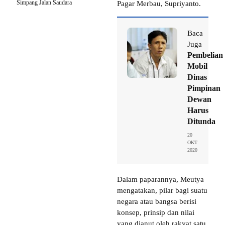
Simpang Jalan Saudara
Pagar Merbau, Supriyanto.
Baca
Juga
Pembelian
Mobil
Dinas
Pimpinan
Dewan
Harus
Ditunda
20
OKT
2020
Dalam paparannya, Meutya
mengatakan, pilar bagi suatu
negara atau bangsa berisi
konsep, prinsip dan nilai
yang dianut oleh rakyat satu