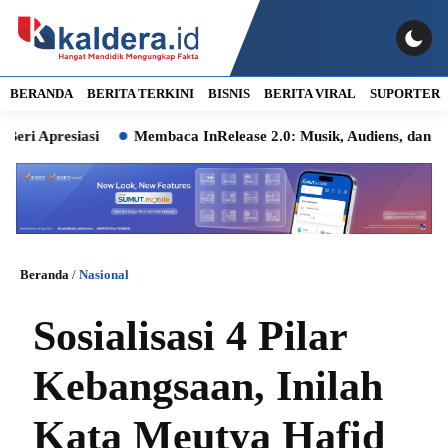
BERANDA
BERITA TERKINI
BISNIS
BERITA VIRAL
SUPORTER
esiasi
Membaca InRelease 2.0: Musik, Audiens, dan Ingatan K
Beranda
/
Nasional
Sosialisasi 4 Pilar
Kebangsaan, Inilah
Kata Meutya Hafid