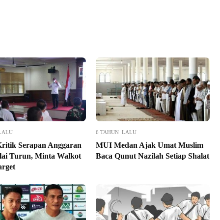
LALU
6 TAHUN LALU
ritik Serapan Anggaran
MUI Medan Ajak Umat Muslim
alai Turun, Minta Walkot
Baca Qunut Nazilah Setiap Shalat
arget