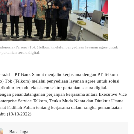
onesia (Persero) Tbk (Telkom) melalui penyediaan layanan agree untuk
 pertanian secara digital.
dera.id – PT Bank Sumut menjalin kerjasama dengan PT Telkom
ro) Tbk (Telkom) melalui penyediaan layanan agree untuk solusi
grikultur terpadu ekosistem sektor pertanian secara digital.
 dengan penandatanganan perjanjian kerjasama antara Executive Vice
 Enterprise Service Telkom, Teuku Muda Nanta dan Direktur Utama
at Fadillah Pohan tentang kerjasama dalam rangka pemanfaatan
abu (19/10/2022).
Baca Juga