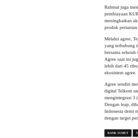
Rahmat juga meng
pembiayaan KUR 
meningkatkan aks
produk pertanian
Melalui agree, T
yang terhubung da
bersama seluruh s
Agree saat ini ju
lebih dari 45 rib
ekosistem agree.
Agree sendiri me
digital Telkom u
mengintegrasi 3 (
Dengan leap, dih
Indonesia demi me
dengan target pe
BANK SUMUT