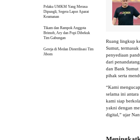
Pelaku UMKM Yang Merasa
Dipungli, Segera Lapor Aparat
Keamanan
Tikam dan Rampok Anggota
Brimob, Ary dan Popi Dibekuk
Tim Gabungan
Ruang lingkup ke
Sumut, termasuk 
Gereja di Medan Disterilisasi Tim
Jibom
penyediaan pandu
dari penandatang
dan Bank Sumut 
pihak serta men
“Kami mengucapka
selama ini antar
kami siap berko
yakni dengan men
digital,” ujar Nan
Meningkatk