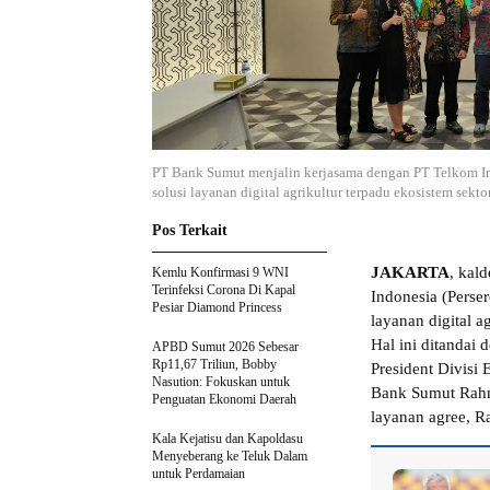
PT Bank Sumut menjalin kerjasama dengan PT Telkom Ind
solusi layanan digital agrikultur terpadu ekosistem sektor
Pos Terkait
JAKARTA
, kal
Kemlu Konfirmasi 9 WNI
Terinfeksi Corona Di Kapal
Indonesia (Perse
Pesiar Diamond Princess
layanan digital a
Hal ini ditandai
APBD Sumut 2026 Sebesar
Rp11,67 Triliun, Bobby
President Divisi
Nasution: Fokuskan untuk
Bank Sumut Rahm
Penguatan Ekonomi Daerah
layanan agree, R
Kala Kejatisu dan Kapoldasu
Menyeberang ke Teluk Dalam
untuk Perdamaian