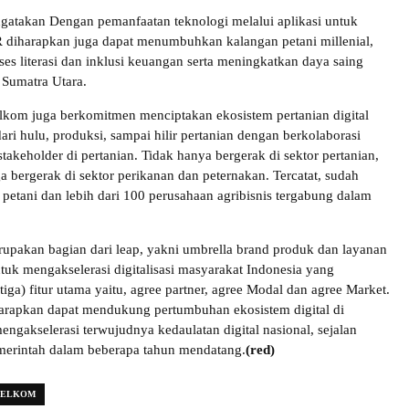
atakan Dengan pemanfaatan teknologi melalui aplikasi untuk
diharapkan juga dapat menumbuhkan kalangan petani millenial,
es literasi dan inklusi keuangan serta meningkatkan daya saing
 Sumatra Utara.
elkom juga berkomitmen menciptakan ekosistem pertanian digital
ri hulu, produksi, sampai hilir pertanian dengan berkolaborasi
takeholder di pertanian. Tidak hanya bergerak di sektor pertanian,
ga bergerak di sektor perikanan dan peternakan. Tercatat, sudah
u petani dan lebih dari 100 perusahaan agribisnis tergabung dalam
rupakan bagian dari leap, yakni umbrella brand produk dan layanan
ntuk mengakselerasi digitalisasi masyarakat Indonesia yang
tiga) fitur utama yaitu, agree partner, agree Modal dan agree Market.
arapkan dapat mendukung pertumbuhan ekosistem digital di
ngakselerasi terwujudnya kedaulatan digital nasional, sejalan
merintah dalam beberapa tahun mendatang.
(red)
TELKOM