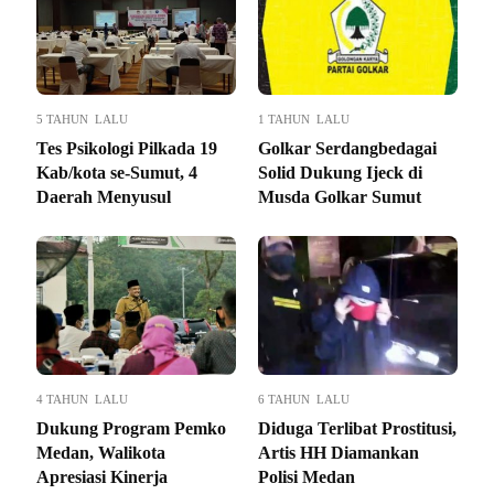
5 TAHUN LALU
1 TAHUN LALU
Tes Psikologi Pilkada 19
Golkar Serdangbedagai
Kab/kota se-Sumut, 4
Solid Dukung Ijeck di
Daerah Menyusul
Musda Golkar Sumut
4 TAHUN LALU
6 TAHUN LALU
Dukung Program Pemko
Diduga Terlibat Prostitusi,
Medan, Walikota
Artis HH Diamankan
Apresiasi Kinerja
Polisi Medan