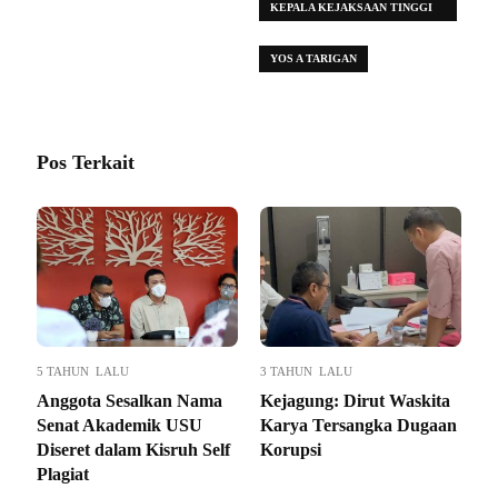
KEPALA KEJAKSAAN TINGGI
SUMATERA UTARA IDIANTO
YOS A TARIGAN
Pos Terkait
5 TAHUN LALU
3 TAHUN LALU
Anggota Sesalkan Nama
Kejagung: Dirut Waskita
Senat Akademik USU
Karya Tersangka Dugaan
Diseret dalam Kisruh Self
Korupsi
Plagiat