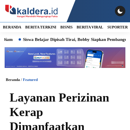
BERANDA
BERITA TERKINI
BISNIS
BERITA VIRAL
SUPORTER
Siswa Belajar Dipisah Tirai, Bobby Siapkan Pembangunan SD Neg
Beranda
/
Featured
Layanan Perizinan
Kerap
Dimanfaatkan