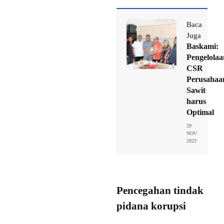
Baca
Juga
Baskami:
Pengelolaa
CSR
Perusahaa
Sawit
harus
Optimal
29
NOV
2023
Pencegahan tindak
pidana korupsi