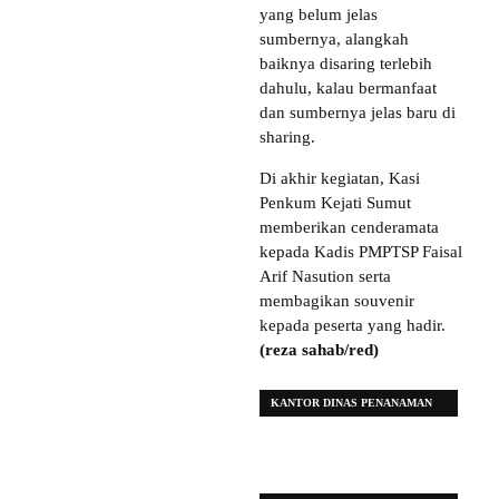
yang belum jelas
sumbernya, alangkah
baiknya disaring terlebih
dahulu, kalau bermanfaat
dan sumbernya jelas baru di
sharing.
Di akhir kegiatan, Kasi
Penkum Kejati Sumut
memberikan cenderamata
kepada Kadis PMPTSP Faisal
Arif Nasution serta
membagikan souvenir
kepada peserta yang hadir.
(reza sahab/red)
KANTOR DINAS PENANAMAN
MODAL DAN PELAYANAN
TERPADU SATU PINTU (DPM
PTSP)