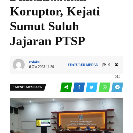
Koruptor, Kejati
Sumut Suluh
Jajaran PTSP
redaksi
0
FEATURED
MEDAN
6 Okt 2023 11:30
515
3 MENIT MEMBACA