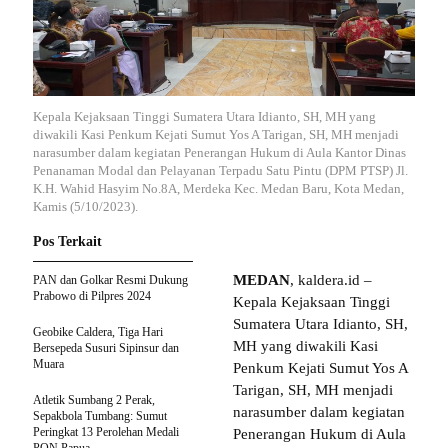
Kepala Kejaksaan Tinggi Sumatera Utara Idianto, SH, MH yang
diwakili Kasi Penkum Kejati Sumut Yos A Tarigan, SH, MH menjadi
narasumber dalam kegiatan Penerangan Hukum di Aula Kantor Dinas
Penanaman Modal dan Pelayanan Terpadu Satu Pintu (DPM PTSP) Jl.
K.H. Wahid Hasyim No.8A, Merdeka Kec. Medan Baru, Kota Medan,
Kamis (5/10/2023).
Pos Terkait
MEDAN
, kaldera.id –
PAN dan Golkar Resmi Dukung
Prabowo di Pilpres 2024
Kepala Kejaksaan Tinggi
Sumatera Utara Idianto, SH,
Geobike Caldera, Tiga Hari
MH yang diwakili Kasi
Bersepeda Susuri Sipinsur dan
Muara
Penkum Kejati Sumut Yos A
Tarigan, SH, MH menjadi
Atletik Sumbang 2 Perak,
narasumber dalam kegiatan
Sepakbola Tumbang: Sumut
Peringkat 13 Perolehan Medali
Penerangan Hukum di Aula