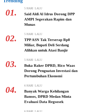
Trending
5 HARI LALU
01.
Said Aldi Al Idrus Dorong DPP
AMPI Segerakan Rapim dan
Munas
5 HARI LALU
02.
TPP ASN Tak Terserap Rp8
Miliar, Bupati Deli Serdang
Alihkan untuk Atasi Banjir
5 HARI LALU
03.
Buka Raker DPRD, Rico Waas
Dorong Penguatan Investasi dan
Pertumbuhan Ekonomi
6 HARI LALU
04.
Banyak Warga Kehilangan
Bansos, DPRD Medan Minta
Evaluasi Data Regsosek
6 HARI LALU