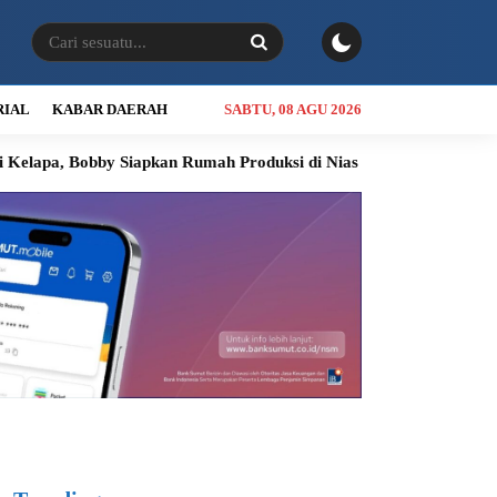
RIAL
KABAR DAERAH
SABTU, 08 AGU 2026
 Siapkan Rumah Produksi di Nias Utara
INALUM Siapkan Progra