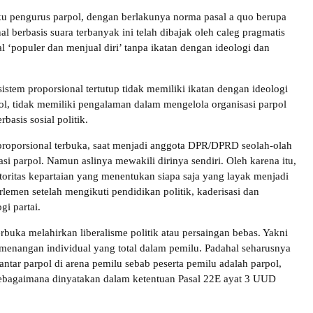
u pengurus parpol, dengan berlakunya norma pasal a quo berupa
al berbasis suara terbanyak ini telah dibajak oleh caleg pragmatis
 ‘populer dan menjual diri’ tanpa ikatan dengan ideologi dan
istem proporsional tertutup tidak memiliki ikatan dengan ideologi
pol, tidak memiliki pengalaman dalam mengelola organisasi parpol
rbasis sosial politik.
 proporsional terbuka, saat menjadi anggota DPR/DPRD seolah-olah
si parpol. Namun aslinya mewakili dirinya sendiri. Oleh karena itu,
toritas kepartaian yang menentukan siapa saja yang layak menjadi
arlemen setelah mengikuti pendidikan politik, kaderisasi dan
gi partai.
erbuka melahirkan liberalisme politik atau persaingan bebas. Yakni
enangan individual yang total dalam pemilu. Padahal seharusnya
 antar parpol di arena pemilu sebab peserta pemilu adalah parpol,
ebagaimana dinyatakan dalam ketentuan Pasal 22E ayat 3 UUD