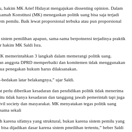
u, hakim MK Arief Hidayat mengajukan dissenting opinion. Dalam
kamah Konstitusi (MK) menegaskan politik uang bisa saja terjadi
em pemilu. Baik lewat proporsional terbuka atau pun proporsional
p sistem pemilihan apapun, sama-sama berpotnensi terjadinya praktik
ar hakim MK Saldi Isra.
MK memerintahkan 3 langkah dalam memerangi politik uang.
dan anggota DPRD memperbaiki dan komitemen tidak menggunakan
dua penegakan hukum harus dilaksanakan.
edakan latar belakangnya,” ujar Saldi.
t perlu diberikan kesadaran dan pendidikan politik tidak menerima
 itu tidak hanya kesadaran dan tanggung jawab pemerintah tapi juga
civil society dan masyarakat. MK menyatakan tegas politik uang
 sama sekali
ih karena sifatnya yang struktural, bukan karena sistem pemilu yang
bisa dijadikan dasar karena sistem pmeilihan tertentu,” beber Saldi