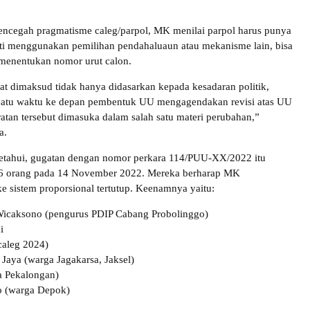
ncegah pragmatisme caleg/parpol, MK menilai parpol harus punya
ti menggunakan pemilihan pendahaluaun atau mekanisme lain, bisa
menentukan nomor urut calon.
at dimaksud tidak hanya didasarkan kepada kesadaran politik,
uatu waktu ke depan pembentuk UU mengagendakan revisi atas UU
ratan tersebut dimasuka dalam salah satu materi perubahan,”
a.
etahui, gugatan dengan nomor perkara 114/PUU-XX/2022 itu
h 6 orang pada 14 November 2022. Mereka berharap MK
 sistem proporsional tertutup. Keenamnya yaitu:
Wicaksono (pengurus PDIP Cabang Probolinggo)
i
caleg 2024)
Jaya (warga Jagakarsa, Jaksel)
a Pekalongan)
o (warga Depok)