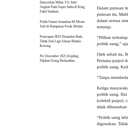
Hancurkan Milan 3-0, Inter
Angkat Piala Super Italia di King
Dalam putusan it
Fahd Stadium
putusan itu, Mah
dalam semua sist
Polda Sumut Amankan 60 Mesin
Judi di Hamparan Perak Medan
tertutup.
Penerapan IKD Disambut Baik,
“Pilihan terhada
Tidak Ada Lagi Alasan Blanko
politik uang,” uj
Kosong
Oleh sebab itu, 
Per Desember 2021,Kepling
Pertama parpol 
Dijabat Orang Berkualitas
politik uang. Ke
“Tanpa membeda-b
Ketiga masyaraka
politik uang. Hal
kolektif parpol, 
tidak dibenarkan
“Politik uang leb
digunakan. Tidak 