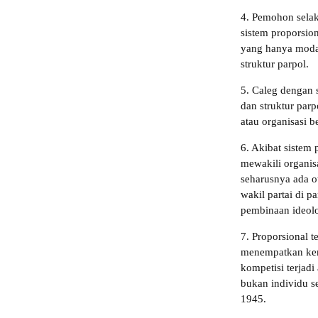
4. Pemohon selak
sistem proporsion
yang hanya modal
struktur parpol.
5. Caleg dengan s
dan struktur par
atau organisasi be
6. Akibat sistem
mewakili organisa
seharusnya ada o
wakil partai di p
pembinaan ideolo
7. Proporsional t
menempatkan kem
kompetisi terjadi
bukan individu s
1945.