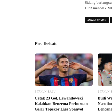
Sidang berlangsun
DPR menolak MK 
ANWAR USMAN
Pos Terkait
3 TAHUN LALU
2 TAHUN 
Cetak 23 Gol, Lewandowski
Budi Wa
Kalahkan Benzema Perburuan
Nasutio
Gelar Topskor Liga Spanyol
Lencana