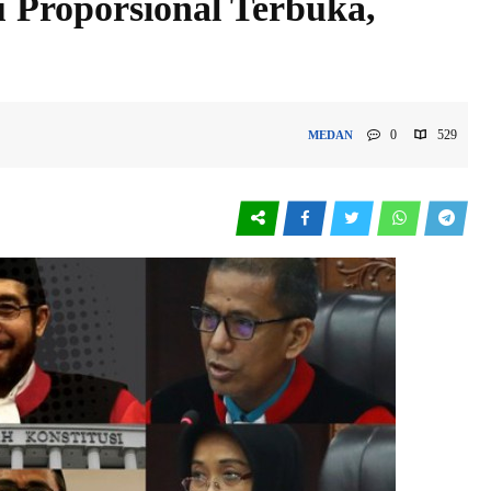
 Proporsional Terbuka,
0
529
MEDAN