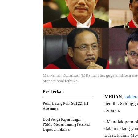
Mahkamah Konstitusi (MK) menolak gugatan sistem sist
proporsional terbuka.
Pos Terkait
MEDAN
,
kaldera
pemilu. Sehingga
Polisi Larang Pelat Seri ZZ, Ini
Alasannya
terbuka.
Duel Sengit Papan Tengah:
“Menolak permo
PSMS Medan Tantang Persikad
dalam sidang ya
Depok di Pakansari
Barat, Kamis (15