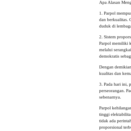
Apa Alasan Meng
1. Parpol mempun
dan berkualitas.
duduk di lembaga 
2. Sistem propors
Parpol memiliki 
melalui serangka
demokratis sebag
Dengan demikian,
kualitas dan kem
3. Pada hari ini,
perseorangan. Pa
sebenarnya.
Parpol kehilang
tinggi elektabili
tidak ada perint
proporsional ter