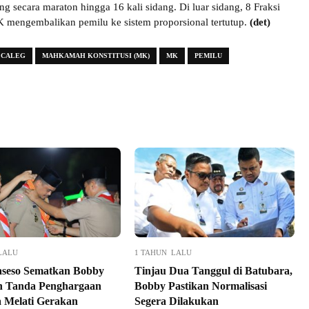
g secara maraton hingga 16 kali sidang. Di luar sidang, 8 Fraksi
mengembalikan pemilu ke sistem proporsional tertutup.
(det)
CALEG
MAHKAMAH KONSTITUSI (MK)
MK
PEMILU
LALU
1 TAHUN LALU
seso Sematkan Bobby
Tinjau Dua Tanggul di Batubara,
n Tanda Penghargaan
Bobby Pastikan Normalisasi
 Melati Gerakan
Segera Dilakukan