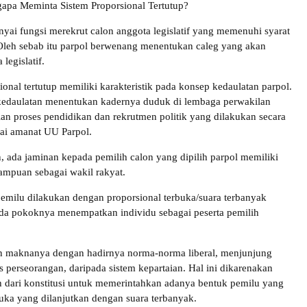
apa Meminta Sistem Proporsional Tertutup?
yai fungsi merekrut calon anggota legislatif yang memenuhi syarat
 Oleh sebab itu parpol berwenang menentukan caleg yang akan
legislatif.
ional tertutup memiliki karakteristik pada konsep kedaulatan parpol.
kedaulatan menentukan kadernya duduk di lembaga perwakilan
ian proses pendidikan dan rekrutmen politik yang dilakukan secara
ai amanat UU Parpol.
 ada jaminan kepada pemilih calon yang dipilih parpol memiliki
ampuan sebagai wakil rakyat.
 pemilu dilakukan dengan proporsional terbuka/suara terbanyak
da pokoknya menempatkan individu sebagai peserta pemilih
an maknanya dengan hadirnya norma-norma liberal, menjunjung
tas perseorangan, daripada sistem kepartaian. Hal ini dikarenakan
ah dari konstitusi untuk memerintahkan adanya bentuk pemilu yang
buka yang dilanjutkan dengan suara terbanyak.