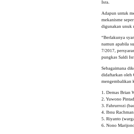
Isra.
Adapun untuk me
mekanisme seper
digunakan unuk 
“Berlakunya syar
namun apabila s
7/2017, persyara
pungkas Saldi Isr
Sebagaimana dik
didaftarkan ole
mengembalikan ke
1. Demas Brian 
2. Yuwono Pintad
3. Fahrurrozi (ba
4. Ibnu Rachman 
5. Riyanto (warg
6. Nono Marijon