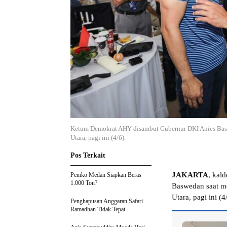
Ketum Demokrat AHY disambut Gubernur DKI Anies Baswe
Utara, pagi ini (4/6).
Pos Terkait
JAKARTA
, kal
Pemko Medan Siapkan Beras
1.000 Ton?
Baswedan saat me
Utara, pagi ini 
Penghapusan Anggaran Safari
Ramadhan Tidak Tepat