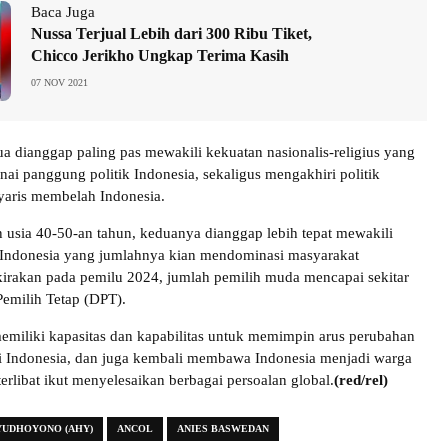
Baca Juga
Nussa Terjual Lebih dari 300 Ribu Tiket,
Chicco Jerikho Ungkap Terima Kasih
07 NOV 2021
 dianggap paling pas mewakili kekuatan nasionalis-religius yang
nai panggung politik Indonesia, sekaligus mengakhiri politik
nyaris membelah Indonesia.
an usia 40-50-an tahun, keduanya dianggap lebih tepat mewakili
Indonesia yang jumlahnya kian mendominasi masyarakat
kirakan pada pemilu 2024, jumlah pemilih muda mencapai sekitar
Pemilih Tetap (DPT).
miliki kapasitas dan kapabilitas untuk memimpin arus perubahan
di Indonesia, dan juga kembali membawa Indonesia menjadi warga
terlibat ikut menyelesaikan berbagai persoalan global.
(red/rel)
YUDHOYONO (AHY)
ANCOL
ANIES BASWEDAN