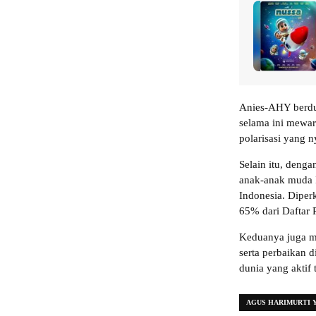
Anies-AHY berdua
selama ini mewar
polarisasi yang 
Selain itu, deng
anak-anak muda 
Indonesia. Diper
65% dari Daftar 
Keduanya juga me
serta perbaikan 
dunia yang aktif 
AGUS HARIMURTI 