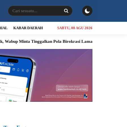
RIAL
KABAR DAERAH
SABTU, 08 AGU 2026
nta Tinggalkan Pola Birokrasi Lama
Kolaborasi Bobby Nasution