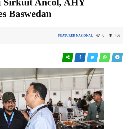
 Sirkuit Ancol, AHY
es Baswedan
0
406
FEATURED
NASIONAL