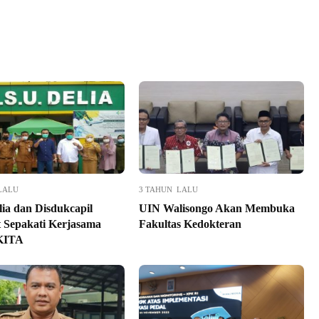
LALU
3 TAHUN LALU
ia dan Disdukcapil
UIN Walisongo Akan Membuka
 Sepakati Kerjasama
Fakultas Kedokteran
KITA