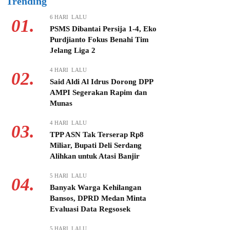
Trending
6 HARI LALU
01.
PSMS Dibantai Persija 1-4, Eko
Purdjianto Fokus Benahi Tim
Jelang Liga 2
4 HARI LALU
02.
Said Aldi Al Idrus Dorong DPP
AMPI Segerakan Rapim dan
Munas
4 HARI LALU
03.
TPP ASN Tak Terserap Rp8
Miliar, Bupati Deli Serdang
Alihkan untuk Atasi Banjir
5 HARI LALU
04.
Banyak Warga Kehilangan
Bansos, DPRD Medan Minta
Evaluasi Data Regsosek
5 HARI LALU