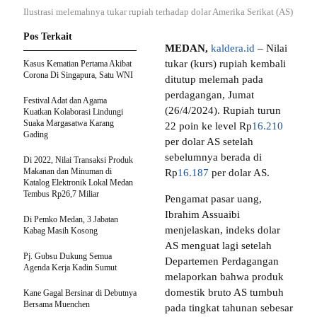
Ilustrasi melemahnya tukar rupiah terhadap dolar Amerika Serikat (AS)
Pos Terkait
MEDAN,
kaldera.id
– Nilai
tukar (kurs) rupiah kembali
Kasus Kematian Pertama Akibat
Corona Di Singapura, Satu WNI
ditutup melemah pada
perdagangan, Jumat
Festival Adat dan Agama
(26/4/2024). Rupiah turun
Kuatkan Kolaborasi Lindungi
Suaka Margasatwa Karang
22 poin ke level Rp
16.210
Gading
per dolar AS setelah
sebelumnya berada di
Di 2022, Nilai Transaksi Produk
Makanan dan Minuman di
Rp
16.187
per dolar AS.
Katalog Elektronik Lokal Medan
Tembus Rp26,7 Miliar
Pengamat pasar uang,
Ibrahim Assuaibi
Di Pemko Medan, 3 Jabatan
menjelaskan, indeks dolar
Kabag Masih Kosong
AS menguat lagi setelah
Pj. Gubsu Dukung Semua
Departemen Perdagangan
Agenda Kerja Kadin Sumut
melaporkan bahwa produk
domestik bruto AS tumbuh
Kane Gagal Bersinar di Debutnya
Bersama Muenchen
pada tingkat tahunan sebesar