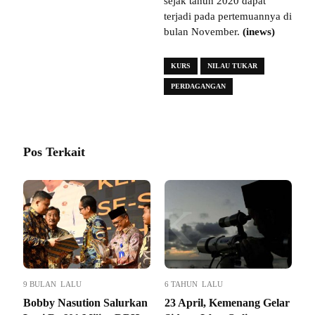
sejak tahun 2020 dapat
terjadi pada pertemuannya di
bulan November.
(inews)
KURS
NILAU TUKAR
PERDAGANGAN
Pos Terkait
9 BULAN LALU
6 TAHUN LALU
Bobby Nasution Salurkan
23 April, Kemenang Gelar