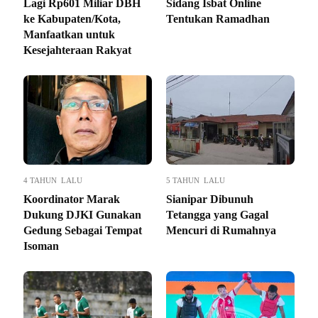
Lagi Rp601 Miliar DBH
Sidang Isbat Online
ke Kabupaten/Kota,
Tentukan Ramadhan
Manfaatkan untuk
Kesejahteraan Rakyat
4 TAHUN LALU
5 TAHUN LALU
Koordinator Marak
Sianipar Dibunuh
Dukung DJKI Gunakan
Tetangga yang Gagal
Gedung Sebagai Tempat
Mencuri di Rumahnya
Isoman