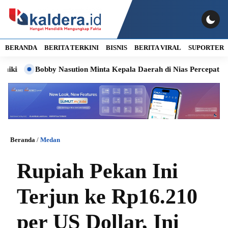
BERANDA
BERITA TERKINI
BISNIS
BERITA VIRAL
SUPORTER
Bobby Nasution Minta Kepala Daerah di Nias Percepat Usulan
Beranda
/
Medan
Rupiah Pekan Ini
Terjun ke Rp16.210
per US Dollar, Ini