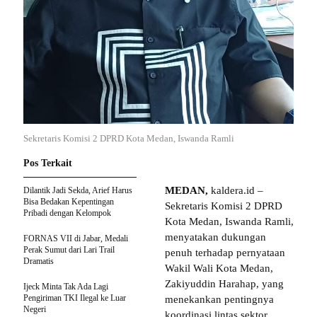
Sekretaris Komisi 2 DPRD Kota Medan, Iswanda Ramli
Pos Terkait
MEDAN,
kaldera.id –
Dilantik Jadi Sekda, Arief Harus
Bisa Bedakan Kepentingan
Sekretaris Komisi 2 DPRD
Pribadi dengan Kelompok
Kota Medan, Iswanda Ramli,
menyatakan dukungan
FORNAS VII di Jabar, Medali
Perak Sumut dari Lari Trail
penuh terhadap pernyataan
Dramatis
Wakil Wali Kota Medan,
Zakiyuddin Harahap, yang
Ijeck Minta Tak Ada Lagi
Pengiriman TKI Ilegal ke Luar
menekankan pentingnya
Negeri
koordinasi lintas sektor