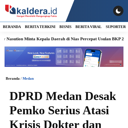
BERANDA
BERITA TERKINI
BISNIS
BERITA VIRAL
SUPORTER
tion Minta Kepala Daerah di Nias Percepat Usulan BKP 2027
S
Beranda
/
Medan
DPRD Medan Desak
Pemko Serius Atasi
Krisis Dokter dan