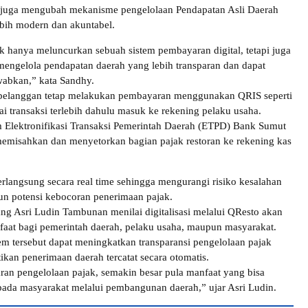
pi juga mengubah mekanisme pengelolaan Pendapatan Asli Daerah
bih modern dan akuntabel.
dak hanya meluncurkan sebuah sistem pembayaran digital, tetapi juga
mengelola pendapatan daerah yang lebih transparan dan dapat
wabkan,” kata Sandhy.
 pelanggan tetap melakukan pembayaran menggunakan QRIS seperti
lai transaksi terlebih dahulu masuk ke rekening pelaku usaha.
tem Elektronifikasi Transaksi Pemerintah Daerah (ETPD) Bank Sumut
memisahkan dan menyetorkan bagian pajak restoran ke rekening kas
erlangsung secara real time sehingga mengurangi risiko kesalahan
n potensi kebocoran penerimaan pajak.
ang Asri Ludin Tambunan menilai digitalisasi melalui QResto akan
aat bagi pemerintah daerah, pelaku usaha, maupun masyarakat.
em tersebut dapat meningkatkan transparansi pengelolaan pajak
ikan penerimaan daerah tercatat secara otomatis.
ran pengelolaan pajak, semakin besar pula manfaat yang bisa
ada masyarakat melalui pembangunan daerah,” ujar Asri Ludin.