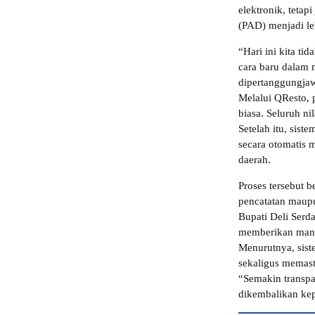
elektronik, teta
(PAD) menjadi le
“Hari ini kita ti
cara baru dalam 
dipertanggungja
Melalui QResto,
biasa. Seluruh ni
Setelah itu, sis
secara otomatis 
daerah.
Proses tersebut b
pencatatan maupu
Bupati Deli Serd
memberikan manf
Menurutnya, sist
sekaligus memast
“Semakin transpa
dikembalikan kep