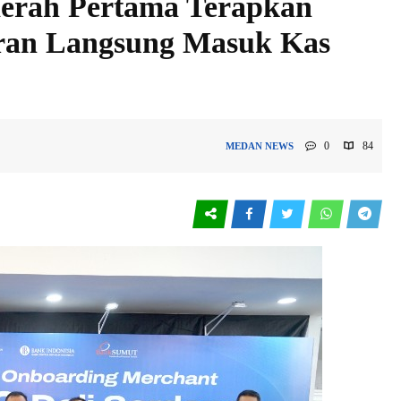
aerah Pertama Terapkan
oran Langsung Masuk Kas
0
84
MEDAN
NEWS