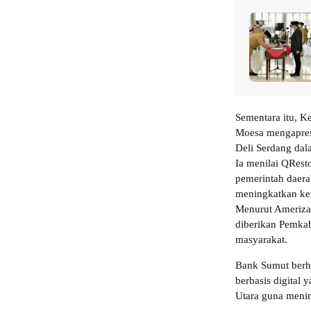
Sementara itu, K
Moesa mengapres
Deli Serdang dal
Ia menilai QResto
pemerintah daer
meningkatkan kep
Menurut Ameriza,
diberikan Pemkab
masyarakat.
Bank Sumut berh
berbasis digital 
Utara guna menin