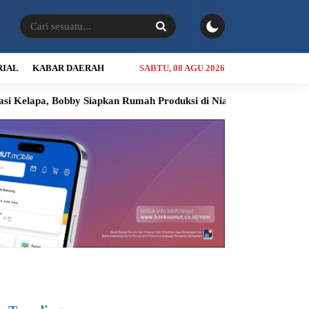
RIAL
KABAR DAERAH
SABTU, 08 AGU 2026
bby Siapkan Rumah Produksi di Nias Utara
INALUM Siapkan Pro