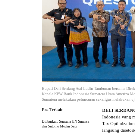
Bupati Deli Serdang Asri Ludin Tambunan bersama Direk
Kepala KPW Bank Indonesia Sumatera Utara Ameriza Moe
Sumatera melakukan peluncuran sekaligus melakukan uj
Pos Terkait
DELI SERDAN
Indonesia yang m
Diliburkan, Suasana UN Smansa
Tax Optimization
dan Sutomo Medan Sepi
langsung disetork