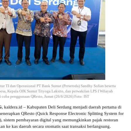
tur TI dan Operasional PT Bank Sumut (Perseroda) Sandhy Sofian beserta
sa, Kepala OJK Sumut Triyoga Laksito, dan perwakilan LPS I Wilayah
i coba penggunaan QResto, Jumat (26/6/2026) Foto: IST
G
, kaldera.id – Kabupaten Deli Serdang menjadi daerah pertama di
enerapkan QResto (Quick Response Electronic Splitting System for
), sistem pembayaran digital yang memungkinkan pajak restoran
an ke kas daerah secara otomatis saat transaksi berlangsung.