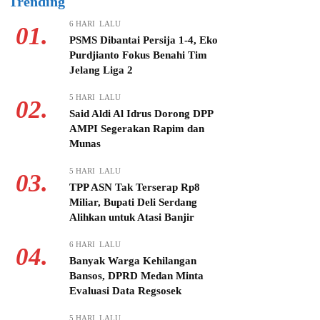
Trending
6 HARI LALU
01.
PSMS Dibantai Persija 1-4, Eko
Purdjianto Fokus Benahi Tim
Jelang Liga 2
5 HARI LALU
02.
Said Aldi Al Idrus Dorong DPP
AMPI Segerakan Rapim dan
Munas
5 HARI LALU
03.
TPP ASN Tak Terserap Rp8
Miliar, Bupati Deli Serdang
Alihkan untuk Atasi Banjir
6 HARI LALU
04.
Banyak Warga Kehilangan
Bansos, DPRD Medan Minta
Evaluasi Data Regsosek
5 HARI LALU