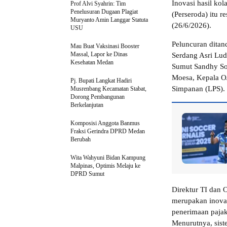
Inovasi hasil ko
Prof Alvi Syahrin: Tim
Penelusuran Dugaan Plagiat
(Perseroda) itu 
Muryanto Amin Langgar Statuta
(26/6/2026).
USU
Peluncuran ditan
Mau Buat Vaksinasi Booster
Massal, Lapor ke Dinas
Serdang Asri Lud
Kesehatan Medan
Sumut Sandhy So
Moesa, Kepala O
Pj. Bupati Langkat Hadiri
Simpanan (LPS).
Musrenbang Kecamatan Stabat,
Dorong Pembangunan
Berkelanjutan
Komposisi Anggota Banmus
Fraksi Gerindra DPRD Medan
Berubah
Wita Wahyuni Bidan Kampung
Malpinas, Optimis Melaju ke
DPRD Sumut
Direktur TI dan
merupakan inovas
penerimaan pajak 
Menurutnya, sis