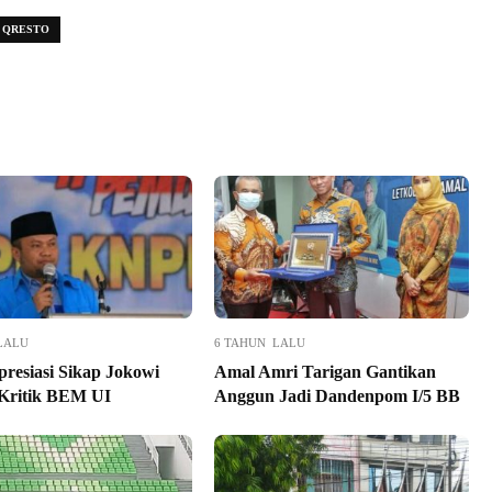
QRESTO
LALU
6 TAHUN LALU
resiasi Sikap Jokowi
Amal Amri Tarigan Gantikan
 Kritik BEM UI
Anggun Jadi Dandenpom I/5 BB