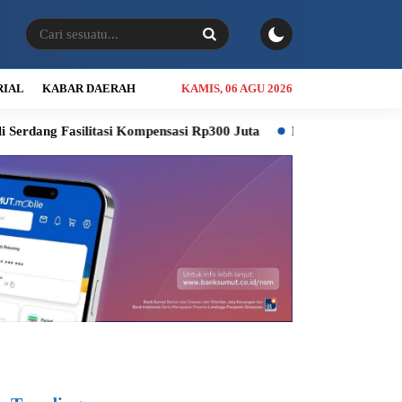
RIAL
KABAR DAERAH
KAMIS, 06 AGU 2026
tasi Kompensasi Rp300 Juta
RSUD Thomsen Diproyeksikan Jadi R