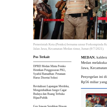
Pemerintah Kota (Pemko) bersama unsur Forkompinda Ko
Jalan Jawa, Kecamatan Medan timur, Jumat (9/7/2021).
Pos Terkait
MEDAN
, kalde
Medan melakukan 
DPRD Medan Minta Pemko
Jawa, Kecamatan 
Hentikan Penggusuran PKL,
Syaiful Ramadhan: Penataan
Penyegelan ini d
Harus Disertai Solusi
Rp56 miliar yang
Revitalisasi Lapangan Merdeka,
Mengembalikan fungsi Cagar
Budaya dan Ruang Terbuka
Hijau/Publik
Gus Irawan Serahkan Hewan