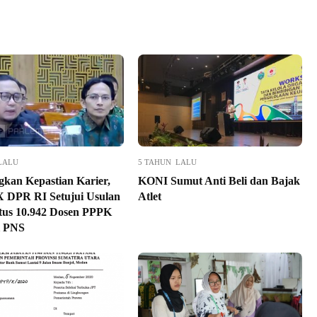
LALU
5 TAHUN LALU
gkan Kepastian Karier,
KONI Sumut Anti Beli dan Bajak
X DPR RI Setujui Usulan
Atlet
atus 10.942 Dosen PPPK
i PNS