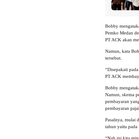
Bobby mengatakan
Pemko Medan den
PT ACK akan memb
Namun, kata Bob
tersebut.
“Disepakati pada r
PT ACK membayark
Bobby mengataka
Namun, skema pe
pembayaran yang 
pembayaran paja
Pasalnya, mulai
tahun yaitu pada
“Nah ini kita min