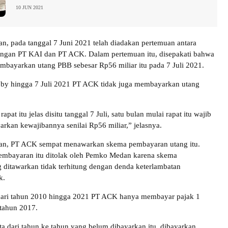
10 JUN 2021
, pada tanggal 7 Juni 2021 telah diadakan pertemuan antara
gan PT KAI dan PT ACK. Dalam pertemuan itu, disepakati bahwa
ayarkan utang PBB sebesar Rp56 miliar itu pada 7 Juli 2021.
by hingga 7 Juli 2021 PT ACK tidak juga membayarkan utang
apat itu jelas disitu tanggal 7 Juli, satu bulan mulai rapat itu wajib
an kewajibannya senilai Rp56 miliar,” jelasnya.
n, PT ACK sempat menawarkan skema pembayaran utang itu.
mbayaran itu ditolak oleh Pemko Medan karena skema
ditawarkan tidak terhitung dengan denda keterlambatan
k.
 dari tahun 2010 hingga 2021 PT ACK hanya membayar pajak 1
 tahun 2017.
ta dari tahun ke tahun yang belum dibayarkan itu, dibayarkan.