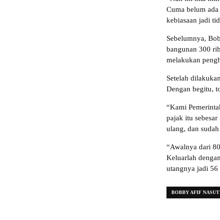
Cuma belum ada s
kebiasaan jadi ti
Sebelumnya, Bobb
bangunan 300 ri
melakukan pengh
Setelah dilakuka
Dengan begitu, to
“Kami Pemerinta
pajak itu sebesar
ulang, dan sudah
“Awalnya dari 80 
Keluarlah dengan 
utangnya jadi 56
BOBBY AFIF NASUT