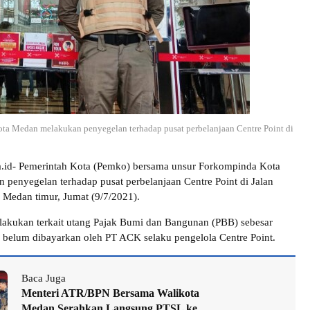
ta Medan melakukan penyegelan terhadap pusat perbelanjaan Centre Point di
ra.id- Pemerintah Kota (Pemko) bersama unsur Forkompinda Kota
penyegelan terhadap pusat perbelanjaan Centre Point di Jalan
Medan timur, Jumat (9/7/2021).
ilakukan terkait utang Pajak Bumi dan Bangunan (PBB) sebesar
 belum dibayarkan oleh PT ACK selaku pengelola Centre Point.
Baca Juga
Menteri ATR/BPN Bersama Walikota
Medan Serahkan Langsung PTSL ke