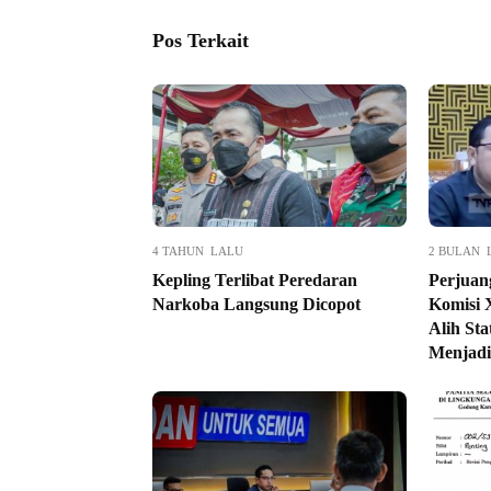
Pos Terkait
4 TAHUN LALU
2 BULAN 
Kepling Terlibat Peredaran
Perjuan
Narkoba Langsung Dicopot
Komisi 
Alih St
Menjad