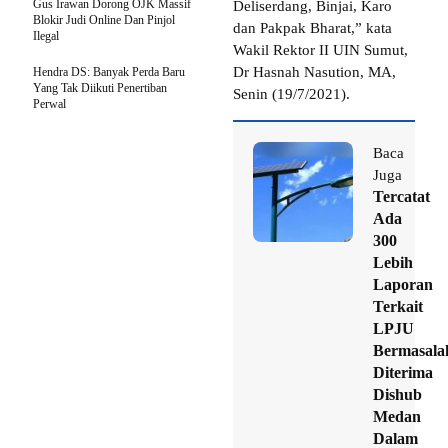
Gus Irawan Dorong OJK Massif
Deliserdang, Binjai, Karo
Blokir Judi Online Dan Pinjol
dan Pakpak Bharat,” kata
Ilegal
Wakil Rektor II UIN Sumut,
Dr Hasnah Nasution, MA,
Hendra DS: Banyak Perda Baru
Yang Tak Diikuti Penertiban
Senin (19/7/2021).
Perwal
Baca
Juga
Tercatat
Ada
300
Lebih
Laporan
Terkait
LPJU
Bermasala
Diterima
Dishub
Medan
Dalam