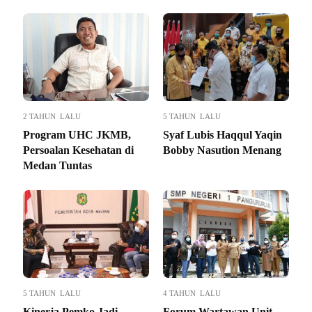
2 TAHUN LALU
5 TAHUN LALU
Program UHC JKMB,
Syaf Lubis Haqqul Yaqin
Persoalan Kesehatan di
Bobby Nasution Menang
Medan Tuntas
5 TAHUN LALU
4 TAHUN LALU
Kinerja Pemko Jadi
Forum Wartawan Unit