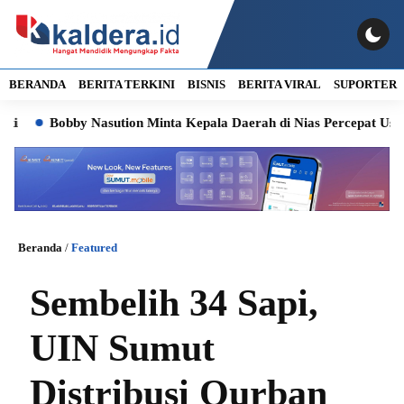
BERANDA
BERITA TERKINI
BISNIS
BERITA VIRAL
SUPORTER
Bobby Nasution Minta Kepala Daerah di Nias Percepat Usulan B
Beranda
/
Featured
Sembelih 34 Sapi,
UIN Sumut
Distribusi Qurban