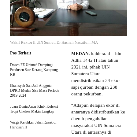
Wakil Rektor II UIN Sumut, Dr Hasnah Nasution, MA
Pos Terkait
MEDAN
, kaldera.id – Idul
Adha 1442 H atau tahun
Dosen FE Unimed Dampingi
2021 ini, pihak UIN
Produsen Sate Kerang Kampung
Sumatera Utara
KB
mendistribusikan 34 ekor
Ilhamsyah Sah Jadi Anggota
sapi qurban dengan 238
DPRD Medan Sisa Masa Periode
orang pekurban.
2019-2024
“Adapun delapan ekor di
Juara Dunia Antar Klub, Koleksi
Tropi Chelsea Makin Lengkap
antaranya didistribusikan ke
daerah pengabdian
Warga Keluhkan Jalan Rusak di
masyarakat UIN Sumatera
Harjosari II
Utara di antaranya di