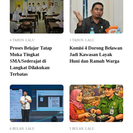
4 TAHUN LALU
1 TAHUN LALU
Proses Belajar Tatap
Komisi 4 Dorong Belawan
Muka Tingkat
Jadi Kawasan Layak
SMA/Sederajat di
Huni dan Ramah Warga
Langkat Dilakukan
Terbatas
6 BULAN LALU
5 BULAN LALU