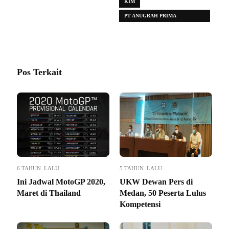
KIM
PT ANUGRAH PRIMA
INDONESIA
Pos Terkait
6 TAHUN LALU
5 TAHUN LALU
Ini Jadwal MotoGP 2020,
UKW Dewan Pers di
Maret di Thailand
Medan, 50 Peserta Lulus
Kompetensi