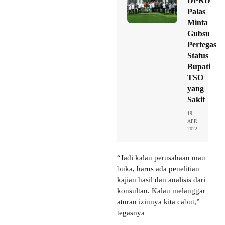
DPRD
Palas
Minta
Gubsu
Pertegas
Status
Bupati
TSO
yang
Sakit
19
APR
2022
“Jadi kalau perusahaan mau
buka, harus ada penelitian
kajian hasil dan analisis dari
konsultan. Kalau melanggar
aturan izinnya kita cabut,”
tegasnya