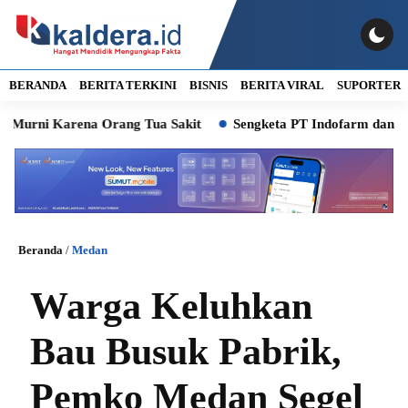
BERANDA
BERITA TERKINI
BISNIS
BERITA VIRAL
SUPORTER
 Karena Orang Tua Sakit
Sengketa PT Indofarm dan Petani Ika
Beranda
/
Medan
Warga Keluhkan
Bau Busuk Pabrik,
Pemko Medan Segel